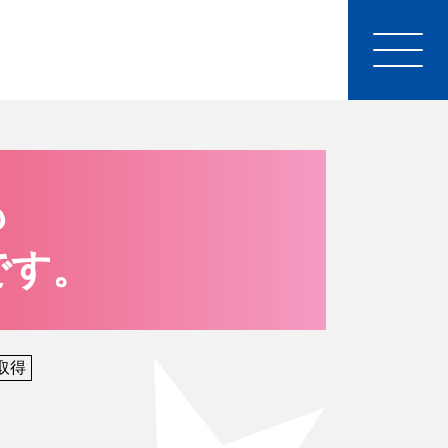
も
です。
取得