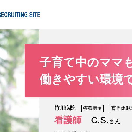
子育て中のママ
働きやすい環境
竹川病院
療養病棟
育児休暇
看護師
C.S.
さん