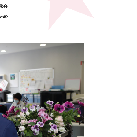
機会
決め