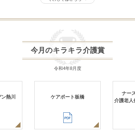
今月のキラキラ介護賞
令和4年8月度
ナー
デン熱川
ケアポート板橋
介護老人