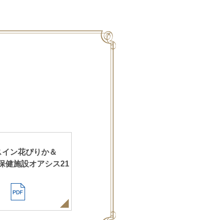
スイン花ぴりか＆
保健施設オアシス21