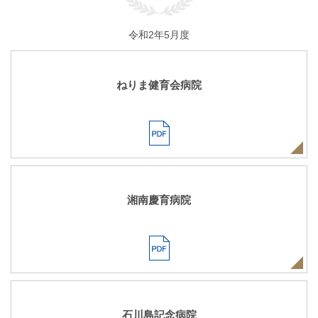
令和2年5月度
ねりま健育会病院
湘南慶育病院
石川島記念病院