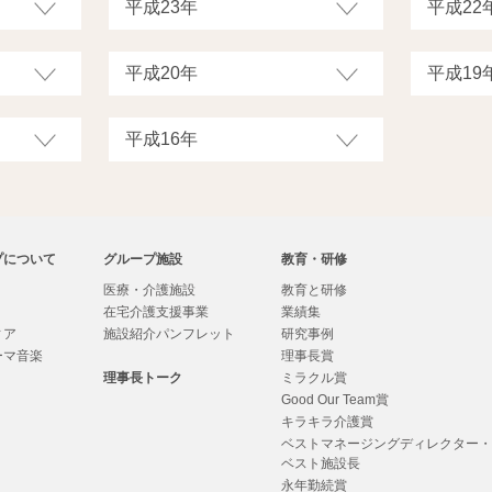
プについて
グループ施設
教育・研修
医療・介護施設
教育と研修
在宅介護支援事業
業績集
ィア
施設紹介パンフレット
研究事例
ーマ音楽
理事長賞
理事長トーク
ミラクル賞
Good Our Team賞
キラキラ介護賞
ベストマネージングディレクター
ベスト施設長
永年勤続賞