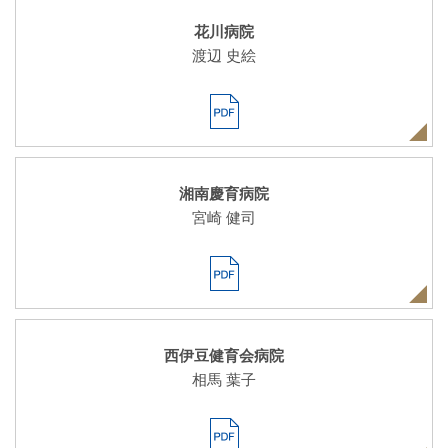
花川病院
渡辺 史絵
湘南慶育病院
宮崎 健司
西伊豆健育会病院
相馬 葉子