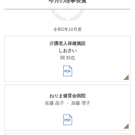
今月の理事長賞
令和2年10月度
介護老人保健施設
しおさい
関 邦也
ねりま健育会病院
佐藤 晶子 ・ 加藤 理子