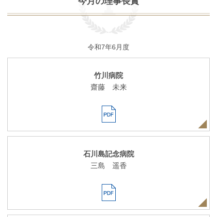
今月の理事長賞
令和7年6月度
竹川病院
齋藤 未来
石川島記念病院
三島 遥香