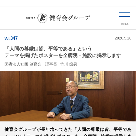
347
2026.5.20
Vol.
「人間の尊厳は皆、平等である」という
テーマを掲げたポスターを全病院・施設に掲示します
医療法人社団 健育会 理事長
竹川 節男
健育会グループが長年培ってきた「人間の尊厳は皆、平等であ