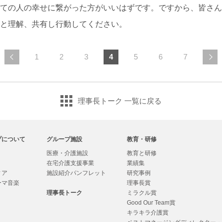
ての人の幸せに繋がった方がいいはずです。ですから、皆さん
と理解、共有し行動してください。
1
2
3
4
5
6
7
前の
次の
ペー
ペー
ジへ
ジへ
理事長トーク 一覧に戻る
プについて
グループ施設
教育・研修
医療・介護施設
教育と研修
在宅介護支援事業
業績集
ィア
施設紹介パンフレット
研究事例
ーマ音楽
理事長賞
理事長トーク
ミラクル賞
Good Our Team賞
キラキラ介護賞