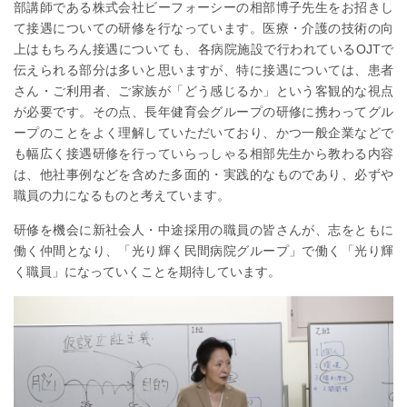
部講師である株式会社ビーフォーシーの相部博子先生をお招きし
て接遇についての研修を行なっています。医療・介護の技術の向
上はもちろん接遇についても、各病院施設で行われているOJTで
伝えられる部分は多いと思いますが、特に接遇については、患者
さん・ご利用者、ご家族が「どう感じるか」という客観的な視点
が必要です。その点、長年健育会グループの研修に携わってグル
ープのことをよく理解していただいており、かつ一般企業などで
も幅広く接遇研修を行っていらっしゃる相部先生から教わる内容
は、他社事例などを含めた多面的・実践的なものであり、必ずや
職員の力になるものと考えています。
研修を機会に新社会人・中途採用の職員の皆さんが、志をともに
働く仲間となり、「光り輝く民間病院グループ」で働く「光り輝
く職員」になっていくことを期待しています。