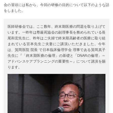
会の冒頭には私から、今回の研修の目的について以下のような話
をしました。
医師研修会では、ここ数年、終末期医療の問題を取り上げて
います。一昨年は尊厳死協会の副理事長を務められている長
尾和宏先生に、昨年はご夫婦で終末期高齢者の医療に取り組
まれている宮本先生ご夫妻にご講演いただきました。今年
は、箕岡医院 院長 で日本臨床倫理学会 理事である箕岡真子
先生に『「終末期医療の倫理」の基礎と「DNARの倫理」～
アドバンスケアプランニングの重要性～』について講演を賜
ります。